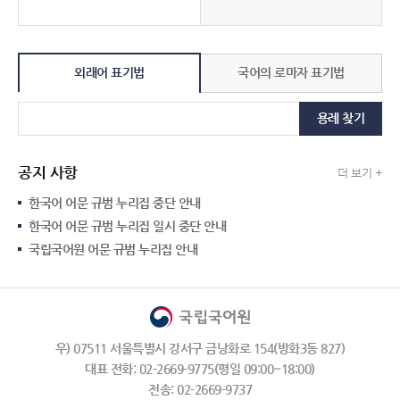
외래어 표기법
국어의 로마자 표기법
용례 찾기
공지 사항
더 보기 +
한국어 어문 규범 누리집 중단 안내
한국어 어문 규범 누리집 일시 중단 안내
국립국어원 어문 규범 누리집 안내
우) 07511 서울특별시 강서구 금낭화로 154(방화3동 827)
대표 전화: 02-2669-9775(평일 09:00~18:00)
전송: 02-2669-9737