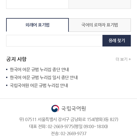
외래어 표기법
국어의 로마자 표기법
용례 찾기
공지 사항
더 보기 +
한국어 어문 규범 누리집 중단 안내
한국어 어문 규범 누리집 일시 중단 안내
국립국어원 어문 규범 누리집 안내
우) 07511 서울특별시 강서구 금낭화로 154(방화3동 827)
대표 전화: 02-2669-9775(평일 09:00~18:00)
전송: 02-2669-9737