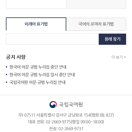
외래어 표기법
국어의 로마자 표기법
용례 찾기
공지 사항
더 보기 +
한국어 어문 규범 누리집 중단 안내
한국어 어문 규범 누리집 일시 중단 안내
국립국어원 어문 규범 누리집 안내
우) 07511 서울특별시 강서구 금낭화로 154(방화3동 827)
대표 전화: 02-2669-9775(평일 09:00~18:00)
전송: 02-2669-9737