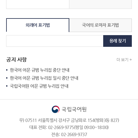
외래어 표기법
국어의 로마자 표기법
용례 찾기
공지 사항
더 보기 +
한국어 어문 규범 누리집 중단 안내
한국어 어문 규범 누리집 일시 중단 안내
국립국어원 어문 규범 누리집 안내
우) 07511 서울특별시 강서구 금낭화로 154(방화3동 827)
대표 전화: 02-2669-9775(평일 09:00~18:00)
전송: 02-2669-9737