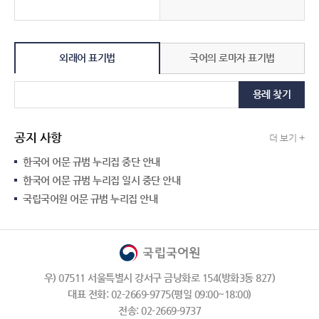
외래어 표기법
국어의 로마자 표기법
용례 찾기
공지 사항
더 보기 +
한국어 어문 규범 누리집 중단 안내
한국어 어문 규범 누리집 일시 중단 안내
국립국어원 어문 규범 누리집 안내
우) 07511 서울특별시 강서구 금낭화로 154(방화3동 827)
대표 전화: 02-2669-9775(평일 09:00~18:00)
전송: 02-2669-9737