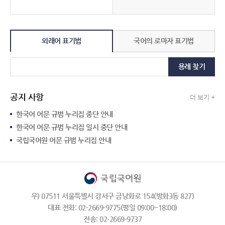
외래어 표기법
국어의 로마자 표기법
용례 찾기
공지 사항
더 보기 +
한국어 어문 규범 누리집 중단 안내
한국어 어문 규범 누리집 일시 중단 안내
국립국어원 어문 규범 누리집 안내
우) 07511 서울특별시 강서구 금낭화로 154(방화3동 827)
대표 전화: 02-2669-9775(평일 09:00~18:00)
전송: 02-2669-9737