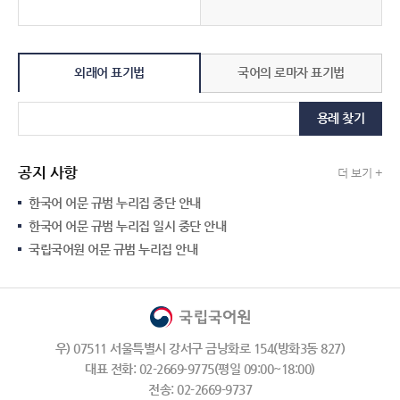
외래어 표기법
국어의 로마자 표기법
용례 찾기
공지 사항
더 보기 +
한국어 어문 규범 누리집 중단 안내
한국어 어문 규범 누리집 일시 중단 안내
국립국어원 어문 규범 누리집 안내
우) 07511 서울특별시 강서구 금낭화로 154(방화3동 827)
대표 전화: 02-2669-9775(평일 09:00~18:00)
전송: 02-2669-9737