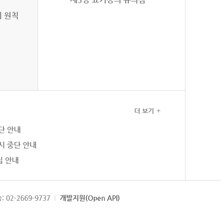
의 원칙
더 보기
단 안내
시 중단 안내
집 안내
: 02-2669-9737
개발지원(Open API)