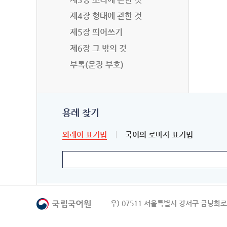
제4장 형태에 관한 것
제5장 띄어쓰기
제6장 그 밖의 것
부록(문장 부호)
용례 찾기
외래어 표기법
국어의 로마자 표기법
우) 07511 서울특별시 강서구 금낭화로 