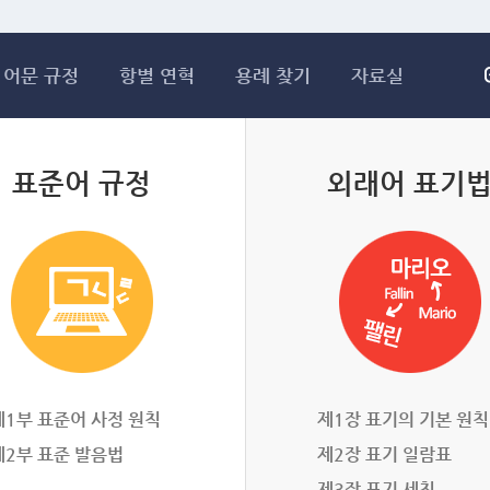
메인콘텐츠 바로가기
어문 규정
항별 연혁
용례 찾기
자료실
표준어 규정
외래어 표기
제1부 표준어 사정 원칙
제1장 표기의 기본 원칙
제2부 표준 발음법
제2장 표기 일람표
제3장 표기 세칙