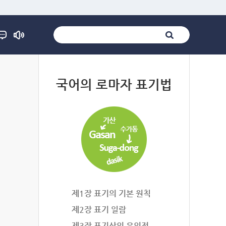
법
국어의 로마자 표기법
제1장 표기의 기본 원칙
제2장 표기 일람
제3장 표기상의 유의점