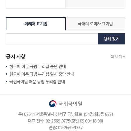
외래어 표기법
국어의 로마자 표기법
용례 찾기
공지 사항
더 보기 +
한국어 어문 규범 누리집 중단 안내
한국어 어문 규범 누리집 일시 중단 안내
국립국어원 어문 규범 누리집 안내
우) 07511 서울특별시 강서구 금낭화로 154(방화3동 827)
대표 전화: 02-2669-9775(평일 09:00~18:00)
전송: 02-2669-9737