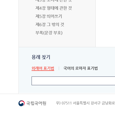
제4장 형태에 관한 것
제5장 띄어쓰기
제6장 그 밖의 것
부록(문장 부호)
용례 찾기
외래어 표기법
국어의 로마자 표기법
우) 07511 서울특별시 강서구 금낭화로 