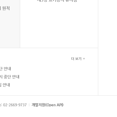
의 원칙
더 보기
단 안내
시 중단 안내
집 안내
: 02-2669-9737
개발지원(Open API)