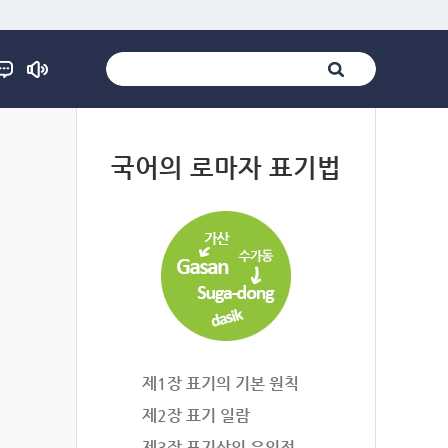
법
국어의 로마자 표기법
제1장 표기의 기본 원칙
제2장 표기 일람
제3장 표기상의 유의점