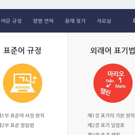
메인콘텐츠 바로가기
어문 규정
항별 연혁
용례 찾기
자료실
표준어 규정
외래어 표기
제1부 표준어 사정 원칙
제1장 표기의 기본 원칙
제2부 표준 발음법
제2장 표기 일람표
제3장 표기 세칙