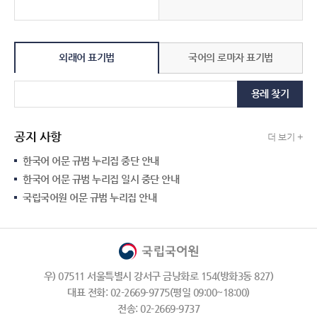
외래어 표기법
국어의 로마자 표기법
용례 찾기
공지 사항
더 보기 +
한국어 어문 규범 누리집 중단 안내
한국어 어문 규범 누리집 일시 중단 안내
국립국어원 어문 규범 누리집 안내
우) 07511 서울특별시 강서구 금낭화로 154(방화3동 827)
대표 전화: 02-2669-9775(평일 09:00~18:00)
전송: 02-2669-9737