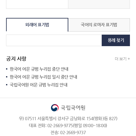
외래어 표기법
국어의 로마자 표기법
용례 찾기
공지 사항
더 보기 +
한국어 어문 규범 누리집 중단 안내
한국어 어문 규범 누리집 일시 중단 안내
국립국어원 어문 규범 누리집 안내
우) 07511 서울특별시 강서구 금낭화로 154(방화3동 827)
대표 전화: 02-2669-9775(평일 09:00~18:00)
전송: 02-2669-9737