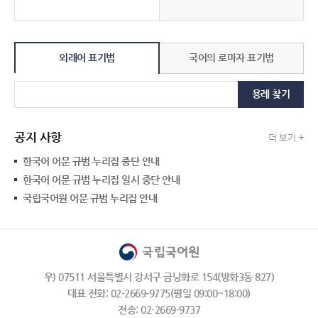
외래어 표기법
국어의 로마자 표기법
용례 찾기
공지 사항
더 보기 +
한국어 어문 규범 누리집 중단 안내
한국어 어문 규범 누리집 일시 중단 안내
국립국어원 어문 규범 누리집 안내
우) 07511 서울특별시 강서구 금낭화로 154(방화3동 827)
대표 전화: 02-2669-9775(평일 09:00~18:00)
전송: 02-2669-9737