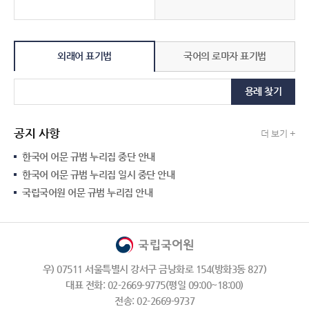
외래어 표기법
국어의 로마자 표기법
용례 찾기
공지 사항
더 보기 +
한국어 어문 규범 누리집 중단 안내
한국어 어문 규범 누리집 일시 중단 안내
국립국어원 어문 규범 누리집 안내
우) 07511 서울특별시 강서구 금낭화로 154(방화3동 827)
대표 전화: 02-2669-9775(평일 09:00~18:00)
전송: 02-2669-9737