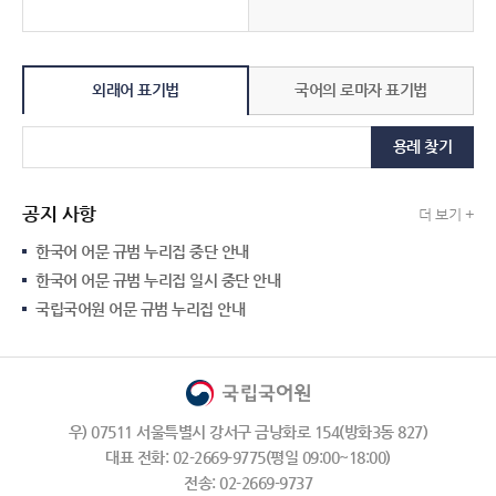
외래어 표기법
국어의 로마자 표기법
용례 찾기
공지 사항
더 보기 +
한국어 어문 규범 누리집 중단 안내
한국어 어문 규범 누리집 일시 중단 안내
국립국어원 어문 규범 누리집 안내
우) 07511 서울특별시 강서구 금낭화로 154(방화3동 827)
대표 전화: 02-2669-9775(평일 09:00~18:00)
전송: 02-2669-9737