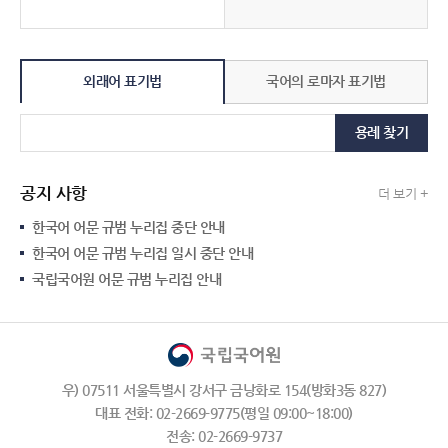
외래어 표기법
국어의 로마자 표기법
용례 찾기
공지 사항
더 보기 +
한국어 어문 규범 누리집 중단 안내
한국어 어문 규범 누리집 일시 중단 안내
국립국어원 어문 규범 누리집 안내
우) 07511 서울특별시 강서구 금낭화로 154(방화3동 827)
대표 전화: 02-2669-9775(평일 09:00~18:00)
전송: 02-2669-9737