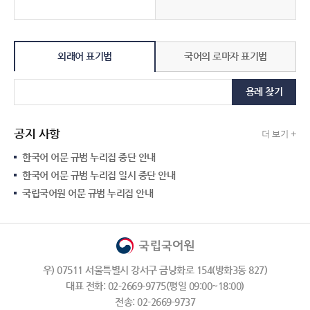
외래어 표기법
국어의 로마자 표기법
용례 찾기
공지 사항
더 보기 +
한국어 어문 규범 누리집 중단 안내
한국어 어문 규범 누리집 일시 중단 안내
국립국어원 어문 규범 누리집 안내
우) 07511 서울특별시 강서구 금낭화로 154(방화3동 827)
대표 전화: 02-2669-9775(평일 09:00~18:00)
전송: 02-2669-9737