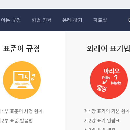
메인콘텐츠 바로가기
어문 규정
항별 연혁
용례 찾기
자료실
표준어 규정
외래어 표기
제1부 표준어 사정 원칙
제1장 표기의 기본 원칙
제2부 표준 발음법
제2장 표기 일람표
제3장 표기 세칙