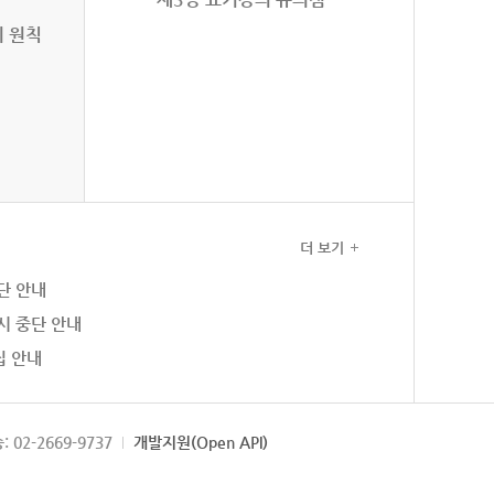
의 원칙
더 보기
단 안내
시 중단 안내
집 안내
: 02-2669-9737
개발지원(Open API)