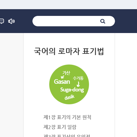
법
국어의 로마자 표기법
제1장 표기의 기본 원칙
제2장 표기 일람
제3장 표기상의 유의점