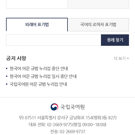
외래어 표기법
국어의 로마자 표기법
용례 찾기
공지 사항
더 보기 +
한국어 어문 규범 누리집 중단 안내
한국어 어문 규범 누리집 일시 중단 안내
국립국어원 어문 규범 누리집 안내
우) 07511 서울특별시 강서구 금낭화로 154(방화3동 827)
대표 전화: 02-2669-9775(평일 09:00~18:00)
전송: 02-2669-9737