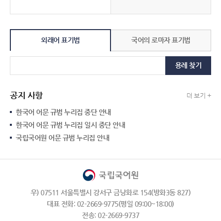
외래어 표기법
국어의 로마자 표기법
용례 찾기
공지 사항
더 보기 +
한국어 어문 규범 누리집 중단 안내
한국어 어문 규범 누리집 일시 중단 안내
국립국어원 어문 규범 누리집 안내
우) 07511 서울특별시 강서구 금낭화로 154(방화3동 827)
대표 전화: 02-2669-9775(평일 09:00~18:00)
전송: 02-2669-9737