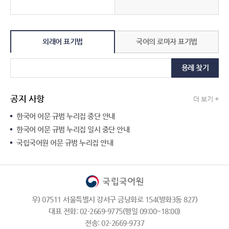
외래어 표기법
국어의 로마자 표기법
용례 찾기
공지 사항
더 보기 +
한국어 어문 규범 누리집 중단 안내
한국어 어문 규범 누리집 일시 중단 안내
국립국어원 어문 규범 누리집 안내
우) 07511 서울특별시 강서구 금낭화로 154(방화3동 827)
대표 전화: 02-2669-9775(평일 09:00~18:00)
전송: 02-2669-9737