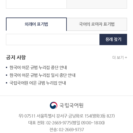
외래어 표기법
국어의 로마자 표기법
용례 찾기
공지 사항
더 보기 +
한국어 어문 규범 누리집 중단 안내
한국어 어문 규범 누리집 일시 중단 안내
국립국어원 어문 규범 누리집 안내
우) 07511 서울특별시 강서구 금낭화로 154(방화3동 827)
대표 전화: 02-2669-9775(평일 09:00~18:00)
전송: 02-2669-9737