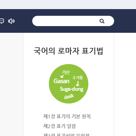
법
국어의 로마자 표기법
제1장 표기의 기본 원칙
제2장 표기 일람
제3장 표기상의 유의점