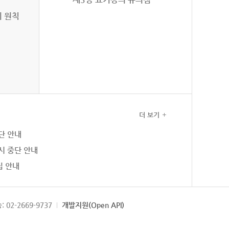
의 원칙
더 보기
단 안내
시 중단 안내
집 안내
: 02-2669-9737
개발지원(Open API)