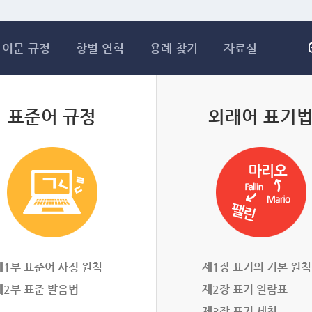
메인콘텐츠 바로가기
어문 규정
항별 연혁
용례 찾기
자료실
표준어 규정
외래어 표기
제1부 표준어 사정 원칙
제1장 표기의 기본 원칙
제2부 표준 발음법
제2장 표기 일람표
제3장 표기 세칙