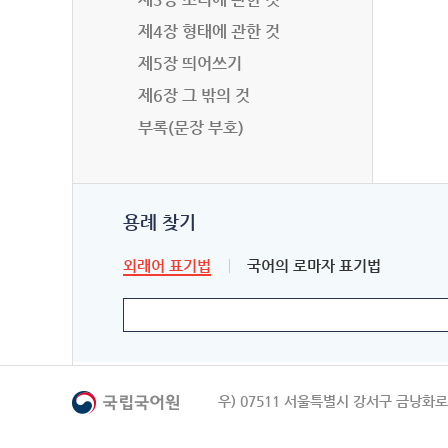
제4장 형태에 관한 것
제5장 띄어쓰기
제6장 그 밖의 것
부록(문장 부호)
용례 찾기
외래어 표기법
국어의 로마자 표기법
우) 07511 서울특별시 강서구 금낭화로 