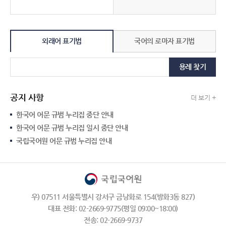
외래어 표기법
국어의 로마자 표기법
용례 찾기
공지 사항
더 보기 +
한국어 어문 규범 누리집 중단 안내
한국어 어문 규범 누리집 일시 중단 안내
국립국어원 어문 규범 누리집 안내
우) 07511 서울특별시 강서구 금낭화로 154(방화3동 827)
대표 전화: 02-2669-9775(평일 09:00~18:00)
전송: 02-2669-9737