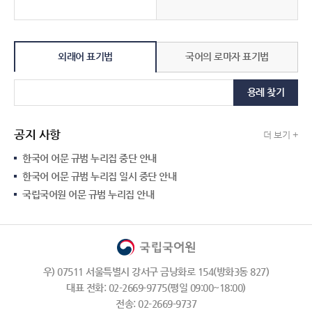
외래어 표기법
국어의 로마자 표기법
용례 찾기
공지 사항
더 보기 +
한국어 어문 규범 누리집 중단 안내
한국어 어문 규범 누리집 일시 중단 안내
국립국어원 어문 규범 누리집 안내
우) 07511 서울특별시 강서구 금낭화로 154(방화3동 827)
대표 전화: 02-2669-9775(평일 09:00~18:00)
전송: 02-2669-9737