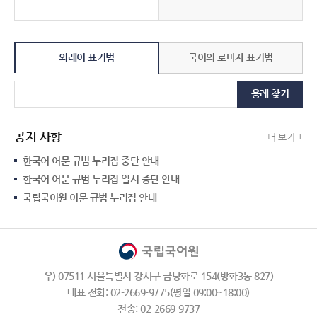
외래어 표기법
국어의 로마자 표기법
용례 찾기
공지 사항
더 보기 +
한국어 어문 규범 누리집 중단 안내
한국어 어문 규범 누리집 일시 중단 안내
국립국어원 어문 규범 누리집 안내
우) 07511 서울특별시 강서구 금낭화로 154(방화3동 827)
대표 전화: 02-2669-9775(평일 09:00~18:00)
전송: 02-2669-9737