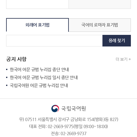
외래어 표기법
국어의 로마자 표기법
용례 찾기
공지 사항
더 보기 +
한국어 어문 규범 누리집 중단 안내
한국어 어문 규범 누리집 일시 중단 안내
국립국어원 어문 규범 누리집 안내
우) 07511 서울특별시 강서구 금낭화로 154(방화3동 827)
대표 전화: 02-2669-9775(평일 09:00~18:00)
전송: 02-2669-9737