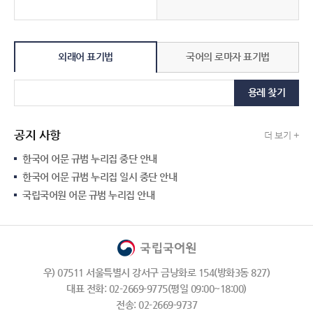
외래어 표기법
국어의 로마자 표기법
용례 찾기
공지 사항
더 보기 +
한국어 어문 규범 누리집 중단 안내
한국어 어문 규범 누리집 일시 중단 안내
국립국어원 어문 규범 누리집 안내
우) 07511 서울특별시 강서구 금낭화로 154(방화3동 827)
대표 전화: 02-2669-9775(평일 09:00~18:00)
전송: 02-2669-9737