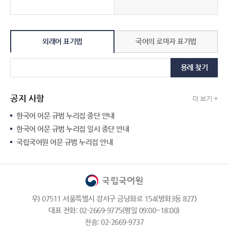
외래어 표기법
국어의 로마자 표기법
용례 찾기
공지 사항
더 보기 +
한국어 어문 규범 누리집 중단 안내
한국어 어문 규범 누리집 일시 중단 안내
국립국어원 어문 규범 누리집 안내
우) 07511 서울특별시 강서구 금낭화로 154(방화3동 827)
대표 전화: 02-2669-9775(평일 09:00~18:00)
전송: 02-2669-9737