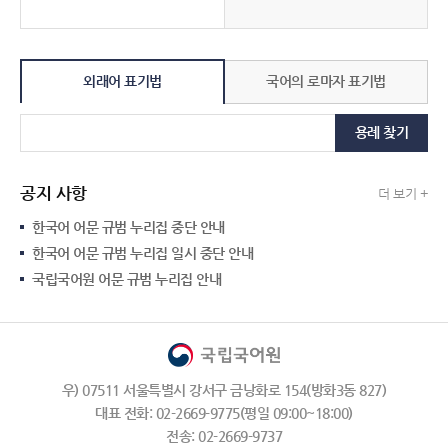
외래어 표기법
국어의 로마자 표기법
용례 찾기
공지 사항
더 보기 +
한국어 어문 규범 누리집 중단 안내
한국어 어문 규범 누리집 일시 중단 안내
국립국어원 어문 규범 누리집 안내
우) 07511 서울특별시 강서구 금낭화로 154(방화3동 827)
대표 전화: 02-2669-9775(평일 09:00~18:00)
전송: 02-2669-9737