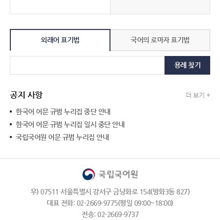
외래어 표기법
국어의 로마자 표기법
용례 찾기
공지 사항
더 보기 +
한국어 어문 규범 누리집 중단 안내
한국어 어문 규범 누리집 일시 중단 안내
국립국어원 어문 규범 누리집 안내
우) 07511 서울특별시 강서구 금낭화로 154(방화3동 827)
대표 전화: 02-2669-9775(평일 09:00~18:00)
전송: 02-2669-9737