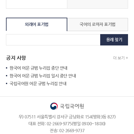
외래어 표기법
국어의 로마자 표기법
용례 찾기
공지 사항
더 보기 +
한국어 어문 규범 누리집 중단 안내
한국어 어문 규범 누리집 일시 중단 안내
국립국어원 어문 규범 누리집 안내
우) 07511 서울특별시 강서구 금낭화로 154(방화3동 827)
대표 전화: 02-2669-9775(평일 09:00~18:00)
전송: 02-2669-9737