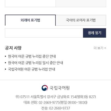
외래어 표기법
국어의 로마자 표기법
용례 찾기
공지 사항
더 보기 +
한국어 어문 규범 누리집 중단 안내
한국어 어문 규범 누리집 일시 중단 안내
국립국어원 어문 규범 누리집 안내
우) 07511 서울특별시 강서구 금낭화로 154(방화3동 827)
대표 전화: 02-2669-9775(평일 09:00~18:00)
전송: 02-2669-9737