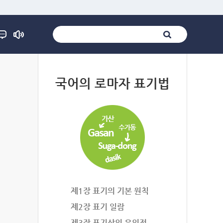
법
국어의 로마자 표기법
제1장 표기의 기본 원칙
제2장 표기 일람
제3장 표기상의 유의점