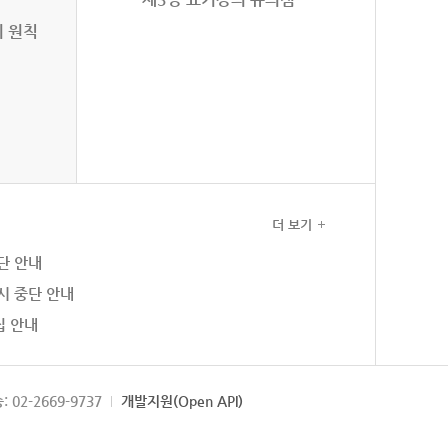
의 원칙
더 보기
단 안내
시 중단 안내
집 안내
: 02-2669-9737
개발지원(Open API)