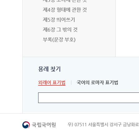
제4장 형태에 관한 것
제5장 띄어쓰기
제6장 그 밖의 것
부록(문장 부호)
용례 찾기
외래어 표기법
국어의 로마자 표기법
우) 07511 서울특별시 강서구 금낭화로 