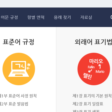
메인콘텐츠 바로가기
어문 규정
항별 연혁
용례 찾기
자료실
표준어 규정
외래어 표기
제1부 표준어 사정 원칙
제1장 표기의 기본 원칙
제2부 표준 발음법
제2장 표기 일람표
제3장 표기 세칙