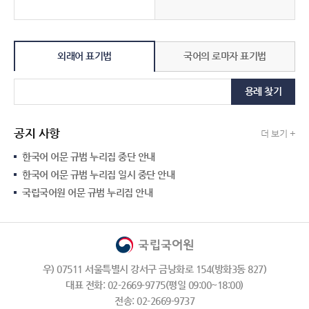
외래어 표기법
국어의 로마자 표기법
용례 찾기
공지 사항
더 보기 +
한국어 어문 규범 누리집 중단 안내
한국어 어문 규범 누리집 일시 중단 안내
국립국어원 어문 규범 누리집 안내
우) 07511 서울특별시 강서구 금낭화로 154(방화3동 827)
대표 전화: 02-2669-9775(평일 09:00~18:00)
전송: 02-2669-9737