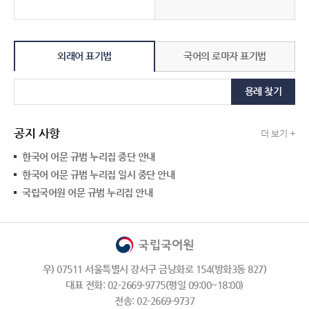
외래어 표기법
국어의 로마자 표기법
용례 찾기
공지 사항
더 보기 +
한국어 어문 규범 누리집 중단 안내
한국어 어문 규범 누리집 일시 중단 안내
국립국어원 어문 규범 누리집 안내
우) 07511 서울특별시 강서구 금낭화로 154(방화3동 827)
대표 전화: 02-2669-9775(평일 09:00~18:00)
전송: 02-2669-9737