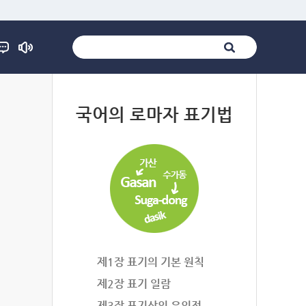
법
국어의 로마자 표기법
제1장 표기의 기본 원칙
제2장 표기 일람
제3장 표기상의 유의점