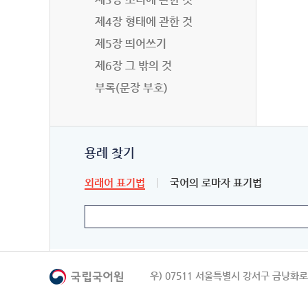
제4장 형태에 관한 것
제5장 띄어쓰기
제6장 그 밖의 것
부록(문장 부호)
용례 찾기
외래어 표기법
국어의 로마자 표기법
우) 07511 서울특별시 강서구 금낭화로 