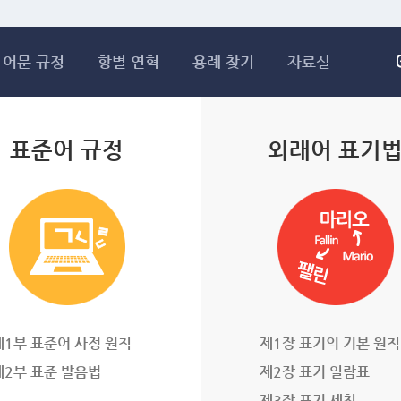
메인콘텐츠 바로가기
어문 규정
항별 연혁
용례 찾기
자료실
표준어 규정
외래어 표기
제1부 표준어 사정 원칙
제1장 표기의 기본 원칙
제2부 표준 발음법
제2장 표기 일람표
제3장 표기 세칙