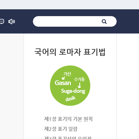
법
국어의 로마자 표기법
제1장 표기의 기본 원칙
제2장 표기 일람
제3장 표기상의 유의점