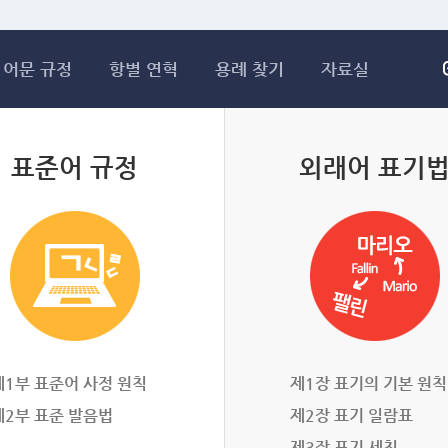
메인콘텐츠 바로가기
어문 규정
항별 연혁
용례 찾기
자료실
표준어 규정
외래어 표기
제1부 표준어 사정 원칙
제1장 표기의 기본 원칙
제2부 표준 발음법
제2장 표기 일람표
제3장 표기 세칙