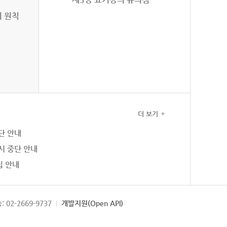
의 원칙
더 보기
단 안내
시 중단 안내
집 안내
: 02-2669-9737
개발지원(Open API)