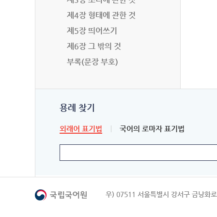
제4장 형태에 관한 것
제5장 띄어쓰기
제6장 그 밖의 것
부록(문장 부호)
용례 찾기
외래어 표기법
국어의 로마자 표기법
우) 07511 서울특별시 강서구 금낭화로 