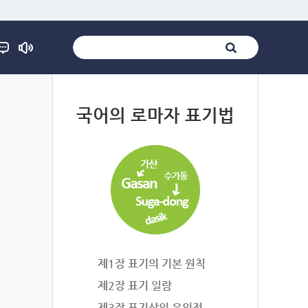
법
국어의 로마자 표기법
제1장 표기의 기본 원칙
제2장 표기 일람
제3장 표기상의 유의점