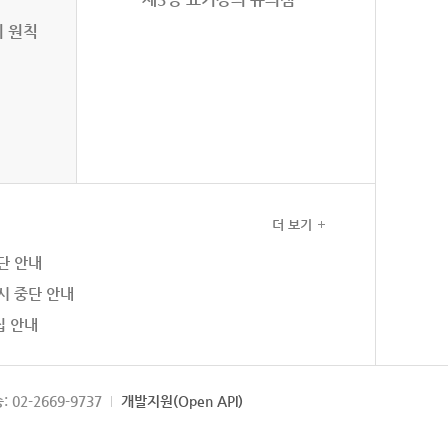
의 원칙
더 보기
단 안내
시 중단 안내
집 안내
: 02-2669-9737
개발지원(Open API)