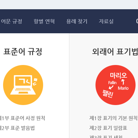
메인콘텐츠 바로가기
어문 규정
항별 연혁
용례 찾기
자료실
표준어 규정
외래어 표기
제1부 표준어 사정 원칙
제1장 표기의 기본 원칙
제2부 표준 발음법
제2장 표기 일람표
제3장 표기 세칙