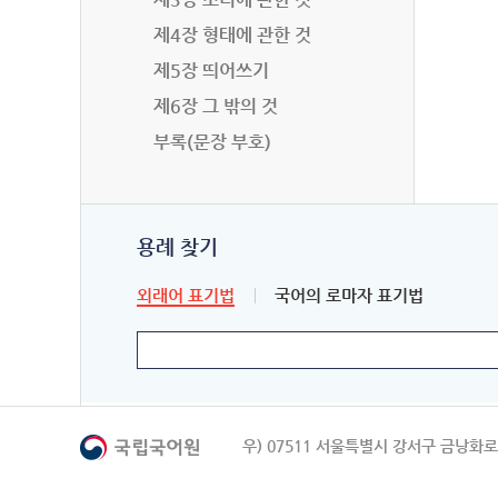
제4장 형태에 관한 것
제5장 띄어쓰기
제6장 그 밖의 것
부록(문장 부호)
용례 찾기
외래어 표기법
국어의 로마자 표기법
우) 07511 서울특별시 강서구 금낭화로 