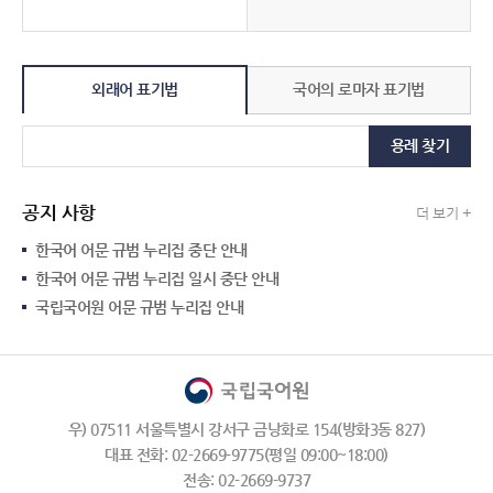
외래어 표기법
국어의 로마자 표기법
용례 찾기
공지 사항
더 보기 +
한국어 어문 규범 누리집 중단 안내
한국어 어문 규범 누리집 일시 중단 안내
국립국어원 어문 규범 누리집 안내
우) 07511 서울특별시 강서구 금낭화로 154(방화3동 827)
대표 전화: 02-2669-9775(평일 09:00~18:00)
전송: 02-2669-9737