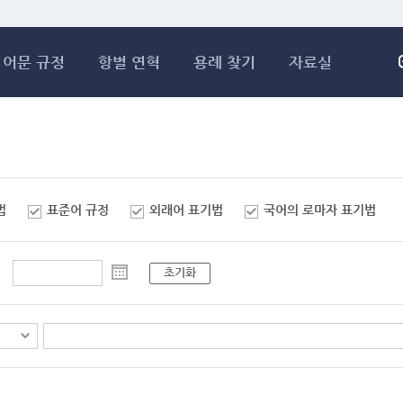
메인콘텐츠 바로가기
어문 규정
항별 연혁
용례 찾기
자료실
법
표준어 규정
외래어 표기법
국어의 로마자 표기법
초기화