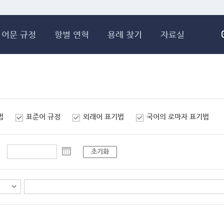
메인콘텐츠 바로가기
어문 규정
항별 연혁
용례 찾기
자료실
법
표준어 규정
외래어 표기법
국어의 로마자 표기법
초기화