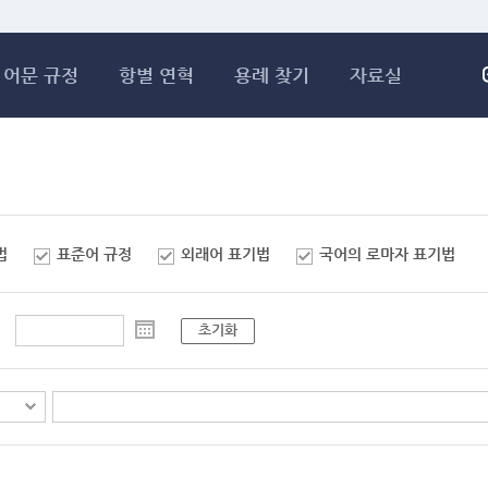
메인콘텐츠 바로가기
어문 규정
항별 연혁
용례 찾기
자료실
법
표준어 규정
외래어 표기법
국어의 로마자 표기법
초기화