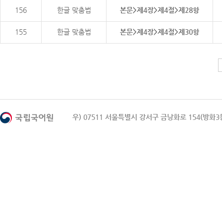
156
한글 맞춤법
본문>제4장>제4절>제28항
155
한글 맞춤법
본문>제4장>제4절>제30항
우) 07511 서울특별시 강서구 금낭화로 154(방화3동