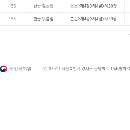
156
한글 맞춤법
본문>제4장>제4절>제28항
155
한글 맞춤법
본문>제4장>제4절>제30항
우) 07511 서울특별시 강서구 금낭화로 154(방화3동