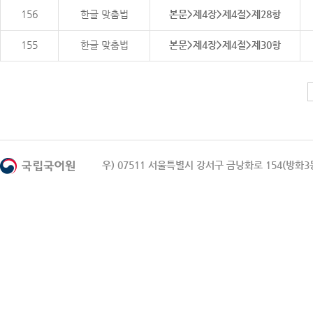
156
한글 맞춤법
본문>제4장>제4절>제28항
155
한글 맞춤법
본문>제4장>제4절>제30항
우) 07511 서울특별시 강서구 금낭화로 154(방화3동