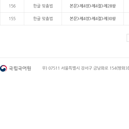
156
한글 맞춤법
본문>제4장>제4절>제28항
155
한글 맞춤법
본문>제4장>제4절>제30항
우) 07511 서울특별시 강서구 금낭화로 154(방화3동