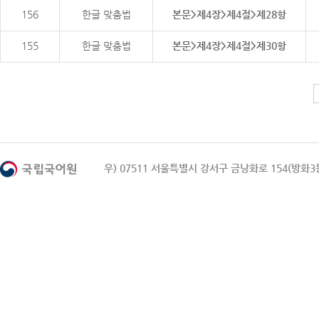
156
한글 맞춤법
본문>제4장>제4절>제28항
155
한글 맞춤법
본문>제4장>제4절>제30항
우) 07511 서울특별시 강서구 금낭화로 154(방화3동