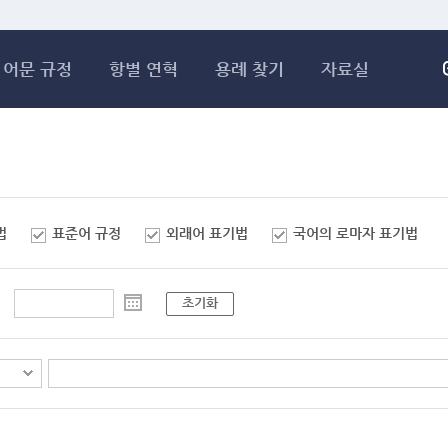
메인콘텐츠 바로가기
어문 규정
항별 연혁
용례 찾기
자료실
법
표준어 규정
외래어 표기법
국어의 로마자 표기법
초기화