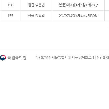
156
한글 맞춤법
본문>제4장>제4절>제28항
155
한글 맞춤법
본문>제4장>제4절>제30항
우) 07511 서울특별시 강서구 금낭화로 154(방화3동